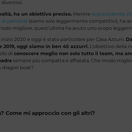
divertirsi.
ealtà, ha un obiettivo preciso.
Mentre
la precedente, che
 di paintball
(siamo solo leggermente competitivi), ha a
n modo migliore, quest’ultima ha avuto uno scopo legger
ra inizio 2020 e oggi è stato particolare per Casa Azzurri.
Da
 2019, oggi siamo in ben 45 azzurri.
L’obiettivo della n
llo di
conoscere meglio non solo tutto il team, ma anc
uadra
sempre più compatta e affiatata. Che modo migliore
in dragon boat?
à? Come mi approccio con gli altri?