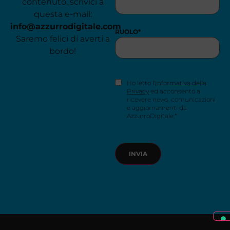
contenuto, scrivici a
questa e-mail:
info@azzurrodigitale.com
RUOLO
*
Saremo felici di averti a
bordo!
CONSENSO
Ho letto l'
Informativa della
NEWSLETTER
*
Privacy
ed acconsento a
ricevere news, comunicazioni
e aggiornamenti da
AzzurroDigitale.*