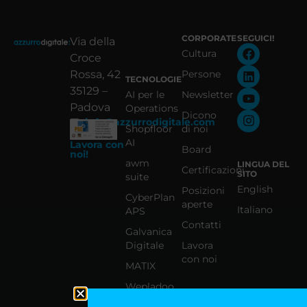
CORPORATE
SEGUICI!
Via della
Cultura
Croce
Rossa, 42
Persone
TECNOLOGIE
35129 –
AI per le
Newsletter
Padova
Operations
Dicono
info@azzurrodigitale.com
Shopfloor
di noi
AI
Lavora con
Board
noi!
awm
LINGUA DEL
Certificazioni
SITO
suite
English
Posizioni
CyberPlan
aperte
Italiano
APS
Contatti
Galvanica
Digitale
Lavora
con noi
MATIX
Wepladoo