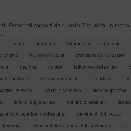
Dati Personali raccolti da questo Sito Web, in modo
o:
l
nome
cognome
Strumenti di Tracciamento
di utilizzo
numero di Utenti
statistiche delle sessioni
ncia
nazione
contea
latitudine (della città)
l
metropolitana
regione geografica
IP address
inf
mazioni sull'app
log del dispositivo
sistemi operativi
a
lanci di applicazioni
numero di sessioni
durata
azioni allo scorrimento di pagina
movimenti del mouse
i keypress
eventi relativi ai sensori di movimento
eve