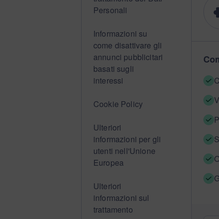
Personali
Informazioni su
come disattivare gli
annunci pubblicitari
Com
basati sugli
interessi
C
V
Cookie Policy
P
Ulteriori
informazioni per gli
S
utenti nell'Unione
O
Europea
G
Ulteriori
informazioni sul
trattamento