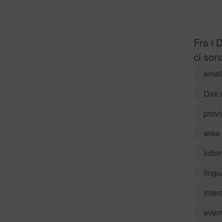
Fra i 
ci son
emai
Dati 
provi
area 
infor
lingu
inter
event