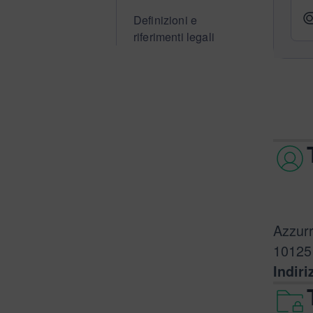
Definizioni e
riferimenti legali
Azzurr
10125
Indiri