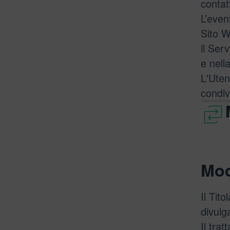
contatt
L’even
Sito We
il Serv
e nell
L'Uten
condiv
Mod
Il Tit
divulg
Il tra