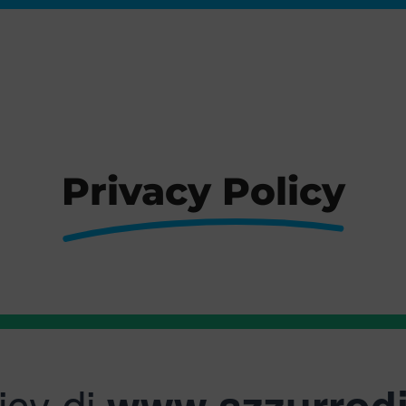
Privacy Policy
icy di
www.azzurrodi