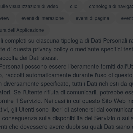
sulle visualizzazioni di video
clic
cronologia di naviga
view
eventi di interazione
eventi di pagina
event
ura dell'Applicazione
li completi su ciascuna tipologia di Dati Personali ra
te di questa privacy policy o mediante specifici testi
accolta dei Dati stessi.
 Personali possono essere liberamente forniti dall'Ut
zo, raccolti automaticamente durante l'uso di quest
 diversamente specificato, tutti i Dati richiesti da
atori. Se l’Utente rifiuta di comunicarli, potrebbe e
rnire il Servizio. Nei casi in cui questo Sito Web in
ativi, gli Utenti sono liberi di astenersi dal comunica
 conseguenza sulla disponibilità del Servizio o sulla
enti che dovessero avere dubbi su quali Dati siano o