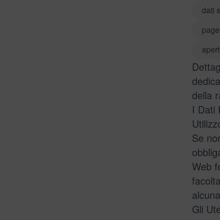
dati 
page
apert
Dettag
dedica
della r
I Dati
Utiliz
Se non
obblig
Web fo
facolt
alcuna
Gli Ut