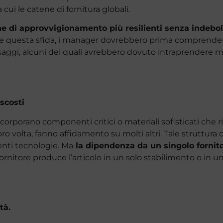
cui le catene di fornitura globali.
e di approvvigionamento più resilienti senza indeboli
e questa sfida, i manager dovrebbero prima comprendere 
saggi, alcuni dei quali avrebbero dovuto intraprendere 
ascosti
corporano componenti critici o materiali sofisticati che 
 loro volta, fanno affidamento su molti altri. Tale struttur
centi tecnologie. Ma
la dipendenza da un singolo forni
fornitore produce l’articolo in un solo stabilimento o in un
tà.