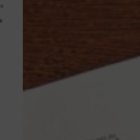
do
 è