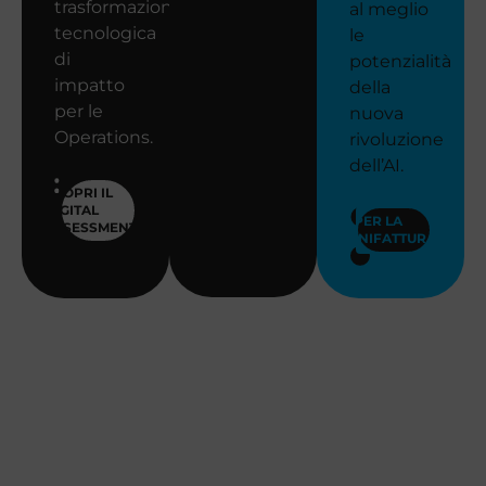
trasformazione
al meglio
tecnologica
le
di
potenzialità
impatto
della
per le
nuova
Operations.
rivoluzione
dell’AI.
SCOPRI IL
DIGITAL
AI PER LA
ASSESSMENT
MANIFATTURA