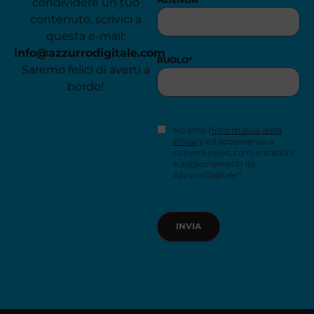
condividere un tuo
contenuto, scrivici a
questa e-mail:
info@azzurrodigitale.com
RUOLO
*
Saremo felici di averti a
bordo!
CONSENSO
Ho letto l'
Informativa della
NEWSLETTER
*
Privacy
ed acconsento a
ricevere news, comunicazioni
e aggiornamenti da
AzzurroDigitale.*