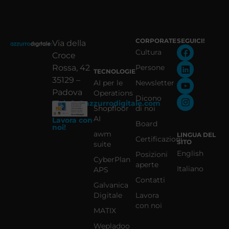
CORPORATE
SEGUICI!
Via della
Cultura
Croce
Rossa, 42
Persone
TECNOLOGIE
35129 –
AI per le
Newsletter
Padova
Operations
Dicono
info@azzurrodigitale.com
Shopfloor
di noi
AI
Lavora con
Board
noi!
awm
LINGUA DEL
Certificazioni
SITO
suite
English
Posizioni
CyberPlan
aperte
Italiano
APS
Contatti
Galvanica
Digitale
Lavora
con noi
MATIX
Wepladoo