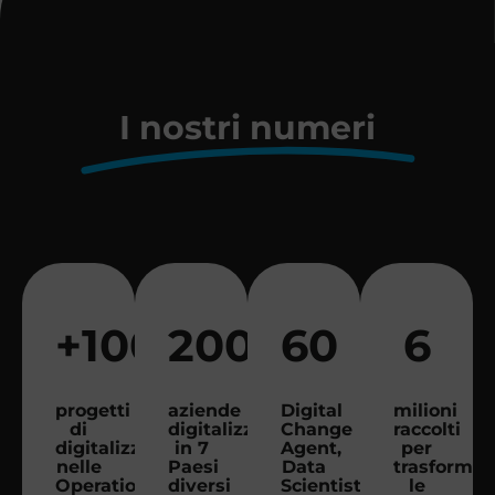
I nostri numeri
+
1000
200
60
6
progetti
aziende
Digital
milioni
di
digitalizzate
Change
raccolti
digitalizzazione
in 7
Agent,
per
nelle
Paesi
Data
trasformar
Operations
diversi
Scientist,
le