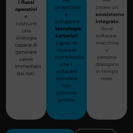
Per
Per
i flussi
progettare
creare un
operativi
e
ecosistema
e
sviluppare
integrato
costruire
tecnologie
dove
una
sartoriali
software,
strategia
capaci di
macchine
capace di
risolvere
e
generare
complessità
persone
valore
che i
dialogano
immediato
software
in tempo
dai dati.
standard
reale.
non
possono
gestire.