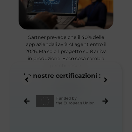
o,
Gartner prevede che il 40% delle
di
app aziendali avrà AI agent entro il
2026. Ma solo 1 progetto su 8 arriva
a
in produzione. Ecco cosa cambia
per chi riesce.
Le nostre certificazioni :
LEGGI