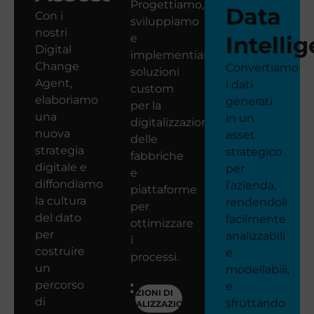
Progettiamo,
Data
Con i
sviluppiamo
nostri
e
Intelli
Digital
implementiamo
Change
Convertiamo
soluzioni
Agent,
i dati
custom
elaboriamo
generati
per la
una
in un
digitalizzazione
nuova
asset
delle
strategia
strategico
fabbriche
digitale e
per
e
diffondiamo
l’azienda,
piattaforme
la cultura
rendendoli
per
del dato
facilmente
ottimizzare
per
analizzabili
i
costruire
e
processi.
un
modellabili,
percorso
e
SOLUZIONI DI
di
sfruttando
DIGITALIZZAZIONE