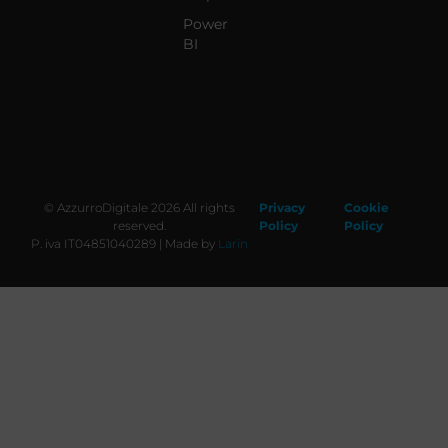
Power
BI
© AzzurroDigitale 2026 All rights
Privacy
Cookie
reserved.
Policy
Policy
P. iva IT04851040289 | Made by
Larin