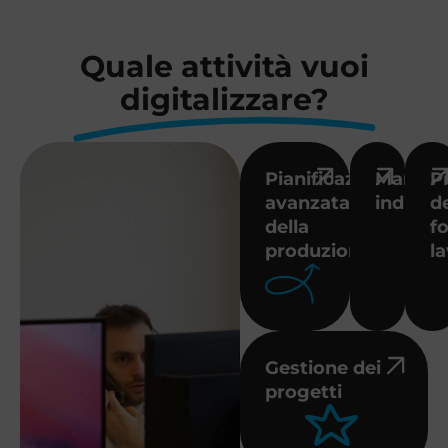
Quale attività vuoi
digitalizzare?
Pianificazione
Manute
P
avanzata
industri
de
della
f
produzione
l
Gestione dei
progetti