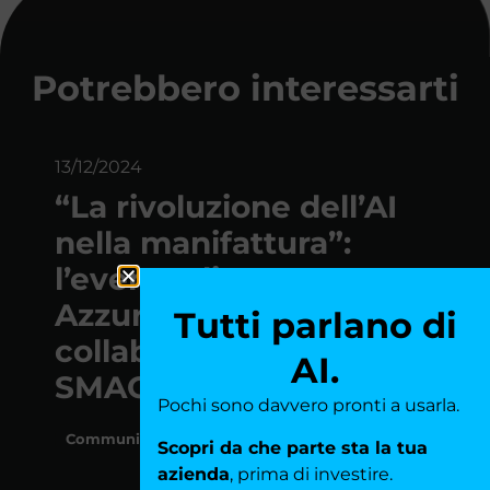
Potrebbero interessarti
13/12/2024
“La rivoluzione dell’AI
nella manifattura”:
l’evento di
AzzurroDigitale, in
Tutti parlano di
collaborazione con
AI.
SMACT
Pochi sono davvero pronti a usarla.
Community
Scopri da che parte sta la tua
azienda
, prima di investire.