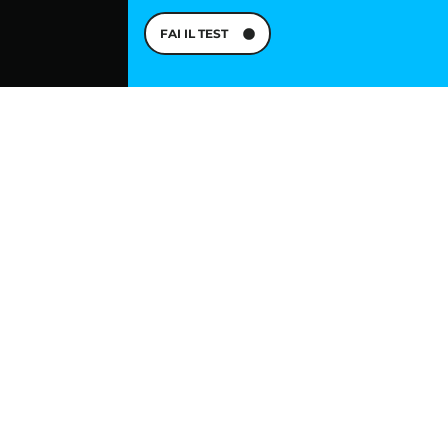
FAI IL TEST
13/12/2024
Future4Cities:
ripensare il futuro delle
nostre città e dei nostri
territori
Community