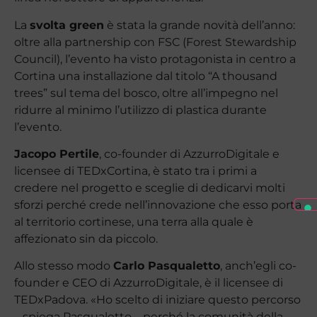
La
svolta green
è stata la grande novità dell’anno:
oltre alla partnership con FSC (Forest Stewardship
Council), l’evento ha visto protagonista in centro a
Cortina una installazione dal titolo “A thousand
trees” sul tema del bosco, oltre all’impegno nel
ridurre al minimo l’utilizzo di plastica durante
l’evento.
Jacopo Pertile
, co-founder di AzzurroDigitale e
licensee di TEDxCortina, è stato tra i primi a
credere nel progetto e sceglie di dedicarvi molti
sforzi perché crede nell’innovazione che esso porta
al territorio cortinese, una terra alla quale è
affezionato sin da piccolo.
Allo stesso modo
Carlo Pasqualetto
, anch’egli co-
founder e CEO di AzzurroDigitale, è il licensee di
TEDxPadova. «Ho scelto di iniziare questo percorso
– spiega Pasqualetto – perché la comunità della