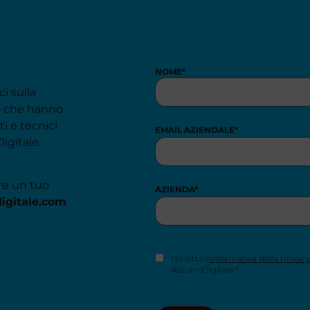
NOME
*
ci sulla
de che hanno
i e tecnici
EMAIL AZIENDALE
*
igitale.
re un tuo
AZIENDA
*
igitale.com
CONSENSO
Ho letto l'
Informativa della Privacy
NEWSLETTER
*
AzzurroDigitale.*