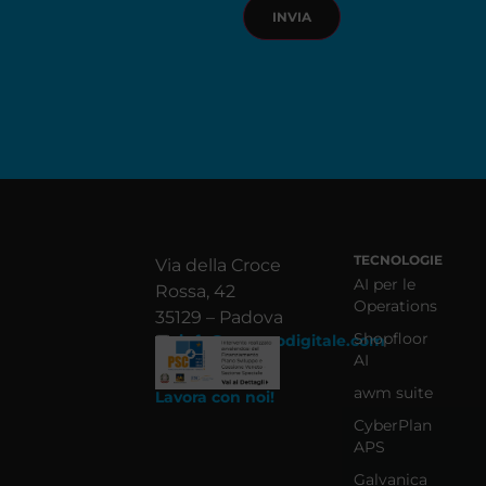
TECNOLOGIE
Via della Croce
AI per le
Rossa, 42
Operations
35129 – Padova
Shopfloor
info@azzurrodigitale.com
AI
awm suite
Lavora con noi!
CyberPlan
APS
Galvanica