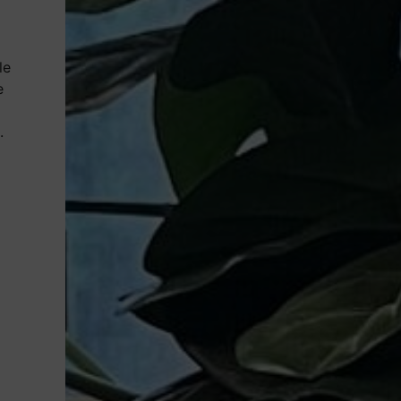
le
e
.