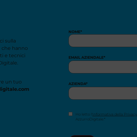
NOME
*
ci sulla
de che hanno
i e tecnici
EMAIL AZIENDALE
*
igitale.
re un tuo
AZIENDA
*
igitale.com
CONSENSO
Ho letto l'
Informativa della Privacy
NEWSLETTER
*
AzzurroDigitale.*