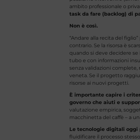
ambito professionale o privat
task da fare (backlog) di 
Non è così.
“Andare alla recita del figli
contrario. Se la risorsa è sca
quando si deve decidere se i
tubo e con informazioni insu
senza validazioni complete, 
veneta. Se il progetto ragg
risorse ai nuovi progetti.
È importante capire i criter
governo che aiuti e support
valutazione empirica, soggett
macchinetta del caffè – a un
Le tecnologie digitali oggi
fluidificare il processo stess