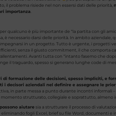
o, il problema risiede nel non essersi dati delle priorità,
n
pari importanza
.
o” per qualcuno è più importante de “la partita con gli ami
rsa, è necessario darsi delle priorità. In ambito aziendale,
mpegnarsi in un progetto. Tutto è urgente, i progetti ven
fficienti, senza il giusto commitment, il che comporta c
rallentamenti. Avanti tutta con “intanto fasemo che dopo 
iunge il traguardo, spesso si generano lunghe code di me
i di formazione delle decisioni, spesso impliciti, e fo
i i decisori aziendali nel definire e assegnare le prior
iva, in parte messa a punto durante incontri informali – l
 momento strutturato, collegiale e soprattutto, almeno i
 possono aiutare
sia a strutturare il processo di valutazio
o eliminando fogli Excel, brief su file Word, documenti e in