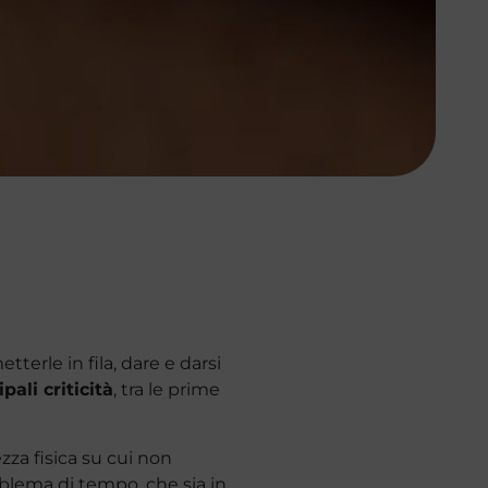
terle in fila, dare e darsi
ipali criticità
, tra le prime
zza fisica su cui non
blema di tempo, che sia in