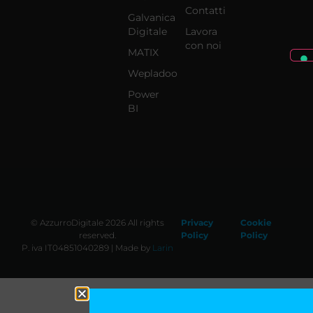
Contatti
Galvanica
Digitale
Lavora
con noi
MATIX
Wepladoo
Power
BI
© AzzurroDigitale 2026 All rights
Privacy
Cookie
reserved.
Policy
Policy
P. iva IT04851040289 | Made by
Larin