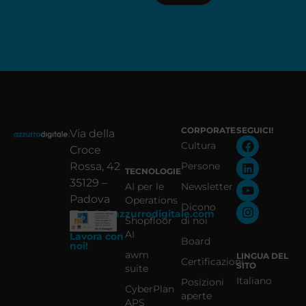
CORPORATE
SEGUICI!
Via della
Cultura
Croce
Rossa, 42
Persone
TECNOLOGIE
35129 –
AI per le
Newsletter
Padova
Operations
Dicono
info@azzurrodigitale.com
Shopfloor
di noi
AI
Lavora con
Board
noi!
awm
LINGUA DEL
Certificazioni
SITO
suite
Italiano
Posizioni
CyberPlan
aperte
APS