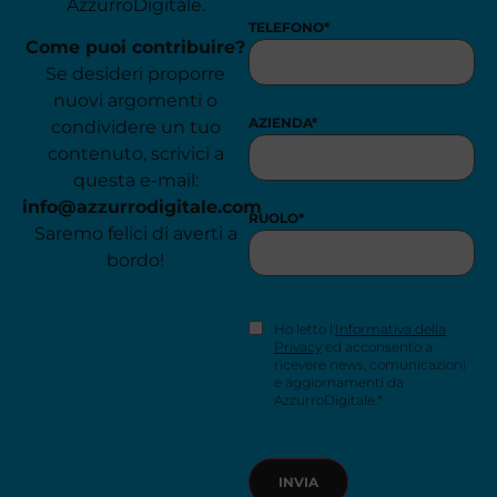
AzzurroDigitale.
TELEFONO
*
Come puoi contribuire?
Se desideri proporre
nuovi argomenti o
AZIENDA
*
condividere un tuo
contenuto, scrivici a
questa e-mail:
info@azzurrodigitale.com
RUOLO
*
Saremo felici di averti a
bordo!
CONSENSO
Ho letto l'
Informativa della
NEWSLETTER
*
Privacy
ed acconsento a
ricevere news, comunicazioni
e aggiornamenti da
AzzurroDigitale.*