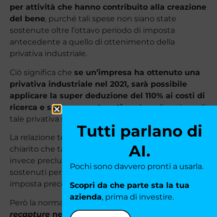
per attività che hanno contribuito alla creazione
del bene
, purché tali spese non siano state
sostenute oltre l’ottavo periodo di imposta
antecedente a quello di ottenimento della
privativa industriale.
Ciò significa che
se un’impresa ha ottenuto una
privativa industriale nel 2021, sarà possibile
applicare la super deduzione del 110% ai costi di
ricerca e sviluppo sostenuti
per la realizzazione di
tale privativa sin dal 2013.
Tutti parlano di
La relazione tecnica alla “Legge di Bilancio 2022” ha
AI.
chiarito che tale meccanismo di
recapture
è
invece precluso per i costi di ricerca e sviluppo
Pochi sono davvero pronti a usarla.
sostenuti per privative ottenute nei periodi di
imposta precedenti al 2021.
Scopri da che parte sta la tua
azienda
, prima di investire.
Però la norma
non ha chiarito come gestire il
recapture
nel caso del software
.