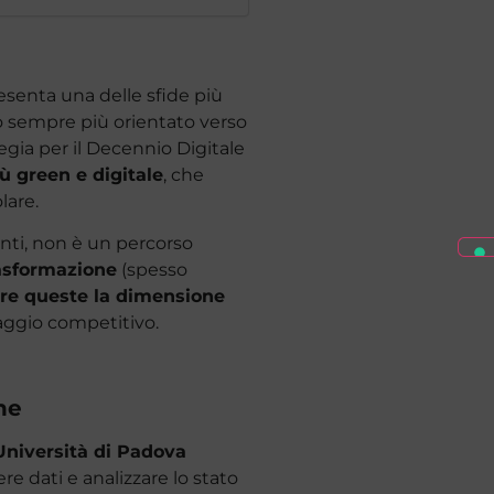
resenta una delle sfide più
o sempre più orientato verso
egia per il Decennio Digitale
ù green e digitale
, che
lare.
enti, non è un percorso
rasformazione
(spesso
are queste la dimensione
aggio competitivo.
ne
’Università di Padova
iere dati e analizzare lo stato