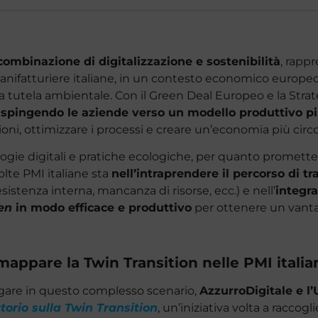
ombinazione di digitalizzazione e sostenibilità
, rapp
anifatturiere italiane, in un contesto economico europe
a tutela ambientale. Con il Green Deal Europeo e la Strat
 spingendo le aziende verso un modello produttivo pi
oni, ottimizzare i processi e creare un’economia più circo
ologie digitali e pratiche ecologiche, per quanto promett
olte PMI italiane sta
nell’intraprendere il percorso di t
esistenza interna, mancanza di risorse, ecc.) e nell’
integr
en
in modo efficace e produttivo
per ottenere un vant
appare la Twin Transition nelle PMI italia
igare in questo complesso scenario,
AzzurroDigitale e l
orio sulla Twin Transition
, un’iniziativa volta a raccogl