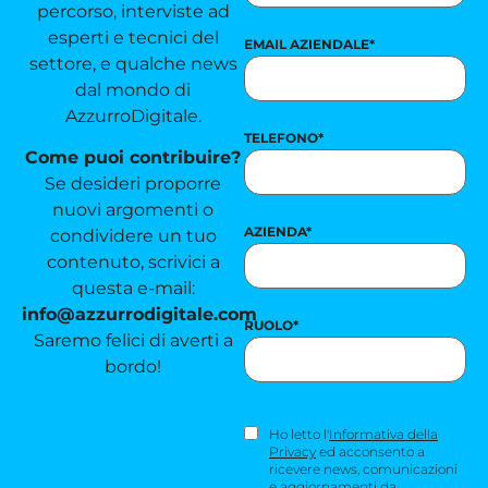
percorso, interviste ad
esperti e tecnici del
EMAIL AZIENDALE
*
settore, e qualche news
dal mondo di
AzzurroDigitale.
TELEFONO
*
Come puoi contribuire?
Se desideri proporre
nuovi argomenti o
AZIENDA
*
condividere un tuo
contenuto, scrivici a
questa e-mail:
info@azzurrodigitale.com
RUOLO
*
Saremo felici di averti a
bordo!
CONSENSO
Ho letto l'
Informativa della
NEWSLETTER
*
Privacy
ed acconsento a
ricevere news, comunicazioni
e aggiornamenti da