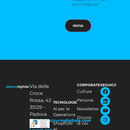
AzzurroDigitale.*
CORPORATE
SEGUICI!
Via della
Cultura
Croce
Rossa, 42
Persone
TECNOLOGIE
35129 –
AI per le
Newsletter
Padova
Operations
Dicono
info@azzurrodigitale.com
Shopfloor
di noi
AI
Lavora con