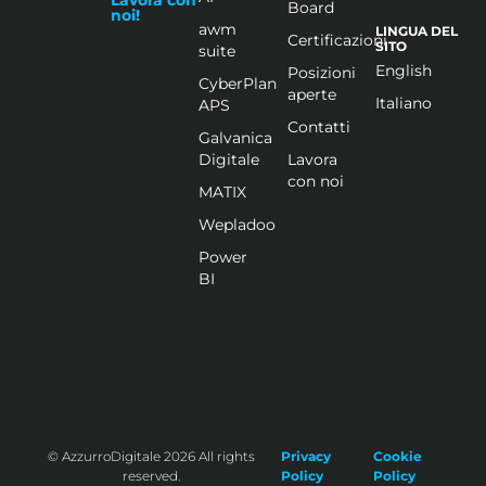
Board
noi!
awm
LINGUA DEL
Certificazioni
SITO
suite
English
Posizioni
CyberPlan
aperte
Italiano
APS
Contatti
Galvanica
Digitale
Lavora
con noi
MATIX
Wepladoo
Power
BI
© AzzurroDigitale 2026 All rights
Privacy
Cookie
reserved.
Policy
Policy